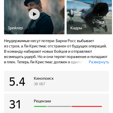
Трейлер
Кадры
Неудержимые несут потери: Барни Росс выбывает
из строя, а Ли Кристмас отстранен от будущих операций.
В команду набирают новых бойцов и отправляют
возмещать ущерб. Но и они терпят поражение и попадают
в плен. Теперь Ли Кристмас должен в одиночку
Развернуть
пробраться в логово противника и освободить команду,
попутно предотвратив глобальную катастрофу.
5.4
Кинопоиск
38 067
31
Рецензии