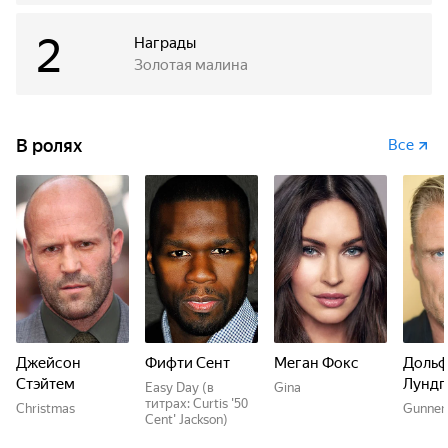
2
Награды
Золотая малина
В ролях
Все
Джейсон
Фифти Сент
Меган Фокс
Доль
Стэйтем
Лундг
Easy Day (в
Gina
титрах: Curtis '50
Christmas
Gunner
Cent' Jackson)