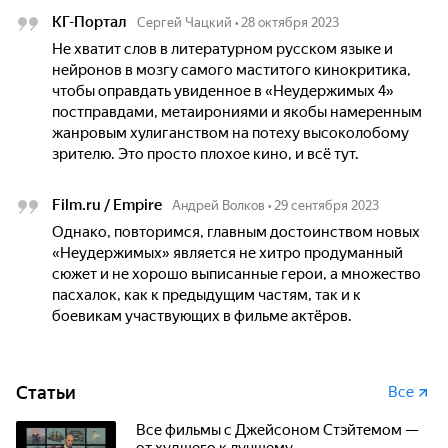
КГ-Портал
Сергей Чацкий
•
28 октября 2023
Не хватит слов в литературном русском языке и
нейронов в мозгу самого маститого кинокритика,
чтобы оправдать увиденное в «Неудержимых 4»
постправдами, метаирониями и якобы намеренным
жанровым хулиганством на потеху высоколобому
зрителю. Это просто плохое кино, и всё тут.
Film.ru / Empire
Андрей Волков
•
29 сентября 2023
Однако, повторимся, главным достоинством новых
«Неудержимых» является не хитро продуманный
сюжет и не хорошо выписанные герои, а множество
пасхалок, как к предыдущим частям, так и к
боевикам участвующих в фильме актёров.
Статьи
Все
Все фильмы с Джейсоном Стэйтемом —