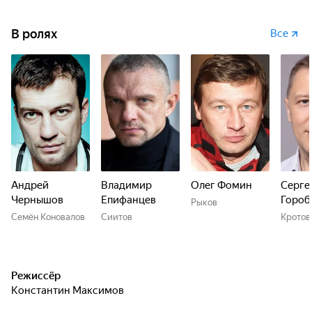
В ролях
Все
Андрей
Владимир
Олег Фомин
Серге
Чернышов
Епифанцев
Гороб
Рыков
Семён Коновалов
Сиитов
Кротов
Режиссёр
Константин Максимов