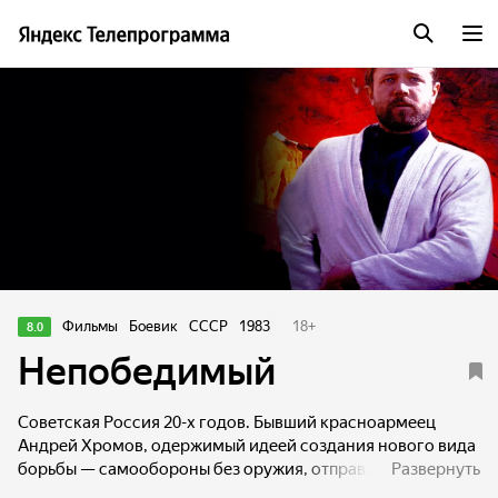
Фильмы
Боевик
СССР
1983
18
+
8.0
Непобедимый
Советская Россия 20-х годов. Бывший красноармеец
Андрей Хромов, одержимый идеей создания нового вида
борьбы — самообороны без оружия, отправляется в
Развернуть
Среднюю Азию, чтобы, познакомившись с местными