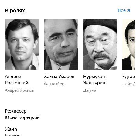
В ролях
Все
Андрей
Хамза Умаров
Нурмухан
Ёдгар
Ростоцкий
Жантурин
Фаттахбек
шейх 
Андрей Хромов
Джума
Режиссёр
Юрий Борецкий
Жанр
боевик