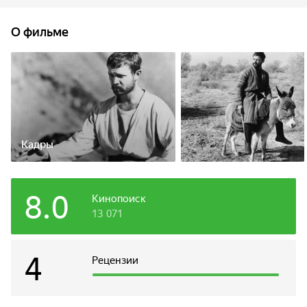
боевыми искусствами, усовершенствовать свое
мастерство. Хромов еще не знает, что вскоре оно спасет
О фильме
ему жизнь.
Кадры
8.0
Кинопоиск
13 071
4
Рецензии