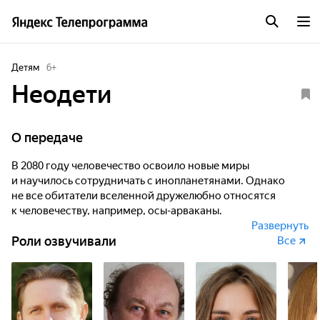
Детям
6
+
Неодети
О передаче
В 2080 году человечество освоило новые миры
и научилось сотрудничать с инопланетянами. Однако
не все обитатели вселенной дружелюбно относятся
к человечеству, например, осы-арваканы.
Развернуть
Роли озвучивали
Это разумные существа, которые превращают новые
Все
планеты в сухие осиные гнёзда. Не сумев одолеть людей
в будущем, они решают изменить прошлое. Через
временные проколы их агенты проникают в наше время,
чтобы уничтожить важнейшие технические изобретения
и разработки. Четверо увлеченных наукой подростков