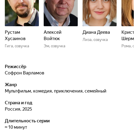
и пушистый инопланетянин знают, как с ними справиться.
Команда — против тех, кто пытается изменить прошлое,
чтобы уничтожить будущее, и их миссия — защитить
науку и технологии, спасти Землю и не дать арваканам
достичь своей цели.
Рустам
Алексей
Диана Деева
Крист
Хусаинов
Войтюк
Шерм
Лиза, озвучка
Гига, озвучка
Эм, озвучка
Рома, 
Режиссёр
Софрон Варламов
Жанр
мультфильм, комедия, приключения, семейный
Страна и год
Россия, 2025
Длительность серии
≈ 10 минут