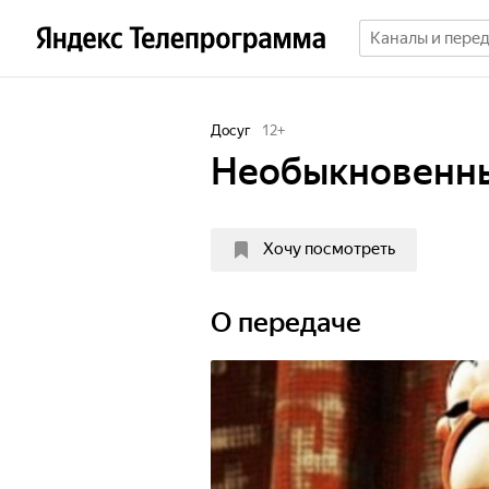
Досуг
12
+
Необыкновенны
Хочу посмотреть
О передаче