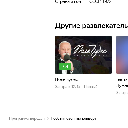
Страна и год
СССР, 1972
Другие развлекател
7.4
Поле чудес
Баста
Лужн
Завтра
в 12:45
•
Первый
Завтр
Программа передач
Необыкновенный концерт