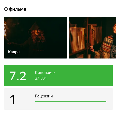
Отныне заветная мечта Нелли — поступить в академию
по защите мира от темных сил. Но сначала ей предстоит
О фильме
сдать непростой экзамен, которого нет ни в одной школе:
нужно поймать опасное мифическое существо.
Кадры
7.2
Кинопоиск
27 801
1
Рецензии