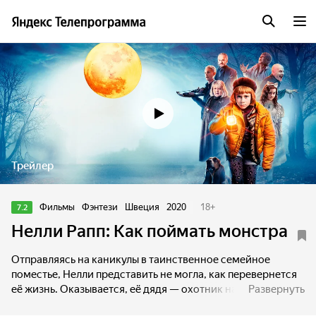
Трейлер
Фильмы
Фэнтези
Швеция
2020
18
+
7.2
Нелли Рапп: Как поймать монстра
Отправляясь на каникулы в таинственное семейное
поместье, Нелли представить не могла, как перевернется
её жизнь. Оказывается, её дядя — охотник на монстров,
Развернуть
о существовании которых никто и не подозревает.