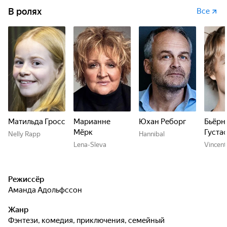
В ролях
Все
Матильда Гросс
Марианне
Юхан Реборг
Бьёрн
Мёрк
Густа
Nelly Rapp
Hannibal
Lena-Sleva
Vincent
Режиссёр
Аманда Адольфссон
Жанр
фэнтези, комедия, приключения, семейный