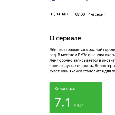
08:00
4-я серия
ПТ, 14 АВГ
Помочь больнично
Примерно всё. П
спиритизма. Нас
Лëни, как назло,
O сериале
Лёня возвращается в родной город
год. В местном ВУЗе он снова оказ
Лёня срочно записывается в инстит
социальную активность. Волонтеры 
Участники ячейки становится для п
Кинопоиск
7.1
4 437