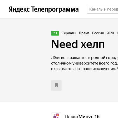
Сериалы
Драма
Россия
2020
7.1
Need хелп
Лёня возвращается в родной город
столичном университете всего год.
оказывается на грани исключения. 
срочно записывается в институтск
проявлять социальную активность.
совсем такими, как он ожидал. Уча
для парня главной мотивацией тво
Плюс/Минус 16