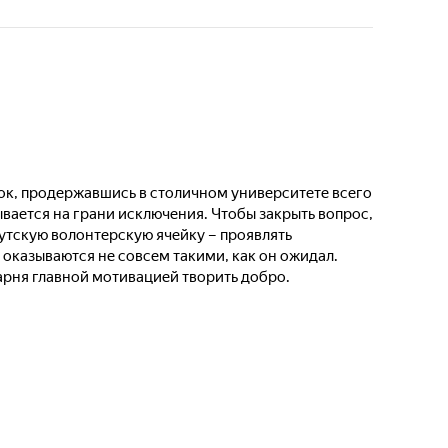
му клоуну - казалось бы, что может пойти не так?
аша с Дашей займутся реанимацией на грани
тя с Алëной познают тотальную беспомощность. А у
 откроется фобия больниц.
ок, продержавшись в столичном университете всего
ывается на грани исключения. Чтобы закрыть вопрос,
утскую волонтерскую ячейку – проявлять
оказываются не совсем такими, как он ожидал.
арня главной мотивацией творить добро.