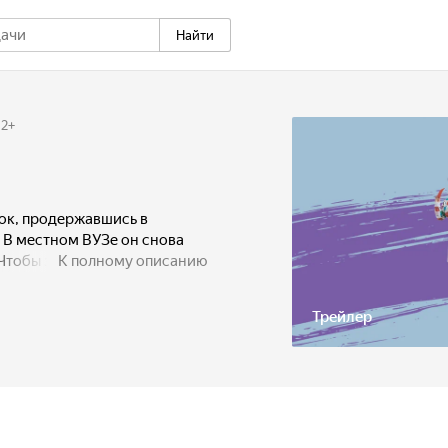
Найти
12
+
ок, продержавшись в
 В местном ВУЗе он снова
Чтобы закрыть вопрос, Лёня
К полному описанию
ую волонтерскую ячейку –
 Волонтеры оказываются не
Трейлер
стники ячейки становится
рить добро.