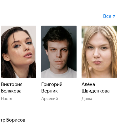
Все
Виктория
Григорий
Алёна
Белякова
Верник
Швиденкова
Настя
Арсений
Даша
тр Борисов