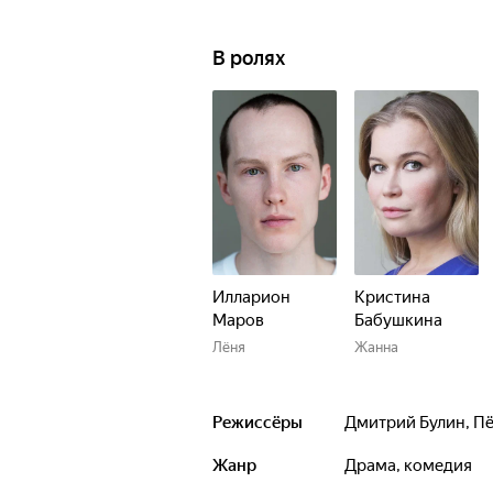
В ролях
Илларион
Кристина
Маров
Бабушкина
Лёня
Жанна
Режиссёры
Дмитрий Булин
,
Пё
Жанр
драма, комедия