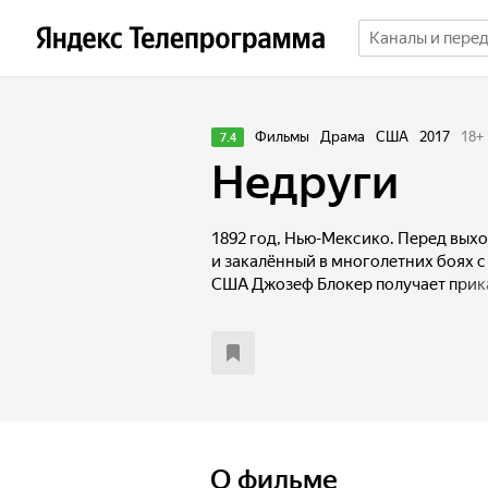
Фильмы
Драма
США
2017
18
+
7.4
Недруги
1892 год, Нью-Мексико. Перед вых
и закалённый в многолетних боях 
США Джозеф Блокер получает приказ
доставить на родину в Монтану у
Жёлтого Ястреба, с которым у него
подавляя гнев и желание казнить 
руками, Блокер вынужден подчинит
отправляется в полный опасностей п
семью в кандалы. В дороге они вст
вдову — на её глазах команчи убили
О фильме