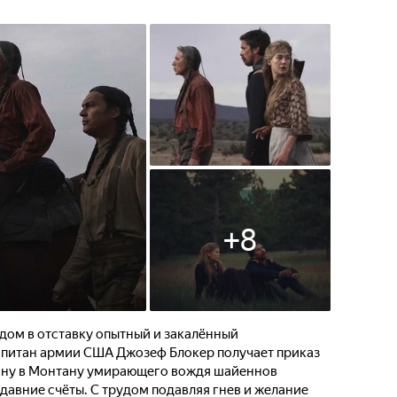
+
8
дом в отставку опытный и закалённый
апитан армии США Джозеф Блокер получает приказ
одину в Монтану умирающего вождя шайеннов
 давние счёты. С трудом подавляя гнев и желание