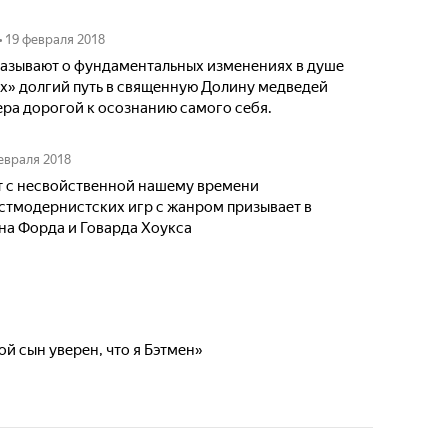
•
19 февраля 2018
казывают о фундаментальных изменениях в душе
гах» долгий путь в священную Долину медведей
ра дорогой к осознанию самого себя.
евраля 2018
т с несвойственной нашему времени
стмодернистских игр с жанром призывает в
а Форда и Говарда Хоукса
ой сын уверен, что я Бэтмен»