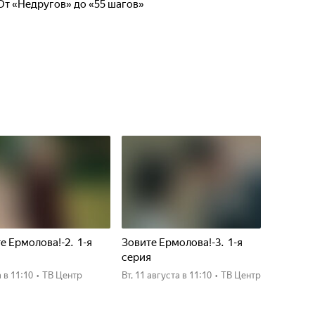
От «Недругов» до «55 шагов»
е Ермолова!-2. 1-я
Зовите Ермолова!-3. 1-я
я
серия
а
в 11:10
•
ТВ Центр
вт, 11 августа
в 11:10
•
ТВ Центр