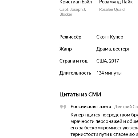
Кристиан Бэйл
Розамунд Пайк
Capt. Joseph J.
Rosalee Quaid
Blocker
Режиссёр
Скотт Купер
Жанр
драма, вестерн
Страна и год
США, 2017
Длительность
134 минуты
Цитаты из СМИ
Российская газета
Дмитрий Со
Купер тщится посредством бр
мрачности персонажей и общ
его за бескомпромиссную экзи
тернистости пути к спасению и 