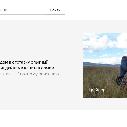
Найти
одом в отставку опытный
с индейцами капитан армии
 после 7 лет плена
К полному описанию
мирающего вождя шайеннов
 давние счёты. С трудом
Трейлер
злейшего врага собственным
ься и с небольшим отрядом
уть, заковав вождя и его
речают обезумевшую от горя
 мужа и детей.