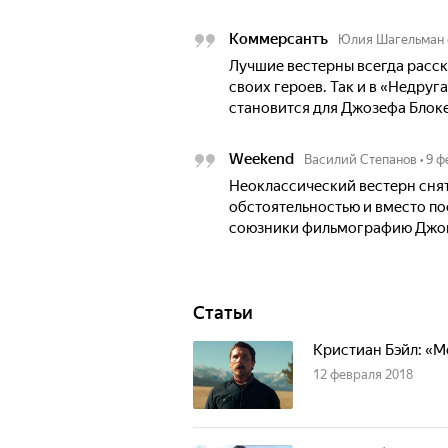
Коммерсантъ
Юлия Шагельман
Лучшие вестерны всегда расс
своих героев. Так и в «Недру
становится для Джозефа Блоке
Weekend
Василий Степанов
•
9 ф
Неоклассический вестерн сня
обстоятельностью и вместо по
союзники фильмографию Джон
Статьи
Кристиан Бэйл: «М
12 февраля 2018