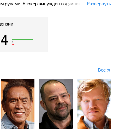
ым руками, Блокер вынужден подчиниться и с
Развернуть
полный опасностей путь, заковав вождя и его
речают обезумевшую от горя вдову — на её глазах
цензии
64
Все