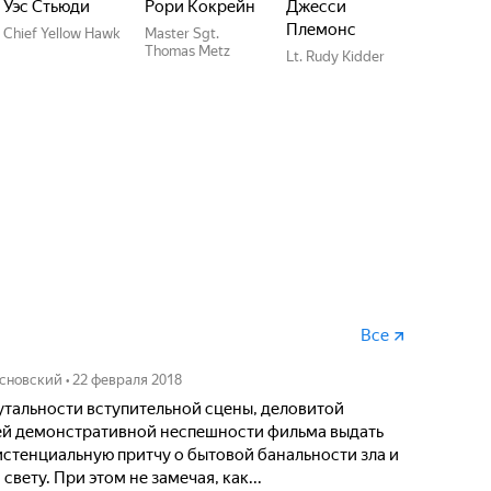
Уэс Стьюди
Рори Кокрейн
Джесси
Племонс
Chief Yellow Hawk
Master Sgt.
Thomas Metz
Lt. Rudy Kidder
Все
сновский
•
22 февраля 2018
утальности вступительной сцены, деловитой
ей демонстративной неспешности фильма выдать
стенциальную притчу о бытовой банальности зла и
свету. При этом не замечая, как...