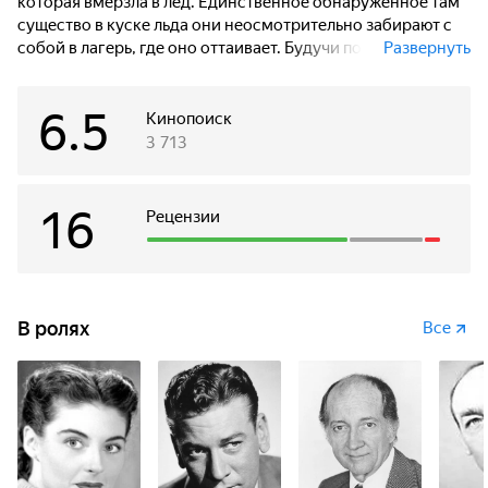
которая вмерзла в лед. Единственное обнаруженное там
существо в куске льда они неосмотрительно забирают с
собой в лагерь, где оно оттаивает. Будучи похожим на
Развернуть
человека инопланетянин неуязвим для огнестрельного
оружия, обладает немыслимой силой, может отращивать
6.5
потерянные конечности и крайне агрессивно настроен.
Кинопоиск
Понимая серьёзность положения, полярники пытаются
3 713
сделать всё возможное, чтобы остановить злобного
пришельца.
16
Рецензии
В ролях
Все