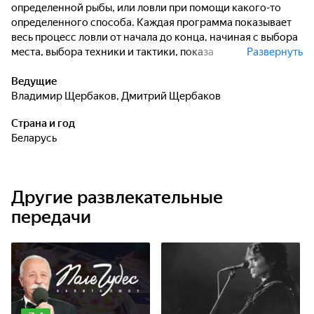
определенной рыбы, или ловли при помощи какого-то
определенного способа. Каждая программа показывает
весь процесс ловли от начала до конца, начиная с выбора
места, выбора техники и тактики, показа
Развернуть
непосредственно самой ловли и обязательного
отпускания рыбы после поимки. Всё, что делается в кадре,
Ведущие
сопровождается красивыми крупными планами,
Владимир Щербаков
,
Дмитрий Щербаков
подводными съёмками, комментариями ведущих и
Страна и год
закадровым голосовым сопровождением.
Беларусь
Другие развлекательные
передачи