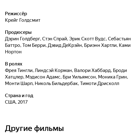
Режиссёр
Крейг Голдсмит
Продюсеры
Дэрин Голдберг
,
Стэн Спрай
,
Эрик Скотт Вудс
,
Себастьян
Баттро
,
Том Берри
,
Дэвид ДеКрэйн
,
Бриэнн Хартли
,
Ками
Нортон
В ролях
Фрея Тингли
,
Линдсэй Корман
,
Валори Хаббард
,
Броди
Хатцлер
,
Мэдисон Адамс
,
Бри Уильямсон
,
Моника Грин
,
Монти Шарп
,
Николь Бильдербак
,
Тимоти Дрисколл
Страна и год
США, 2017
Другие фильмы