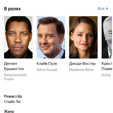
В ролях
Все
Дензел
Клайв Оуэн
Джоди Фостер
Крист
Вашингтон
Плам
Dalton Russell
Madeleine White
Detective Keith
Arthur 
Frazier
Режиссёр
Спайк Ли
Жанр