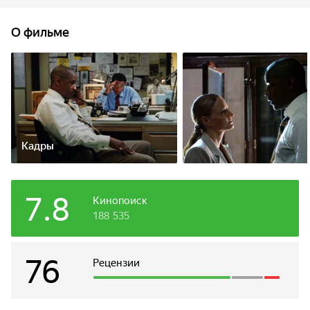
Появление брокера Мэдлин вносит еще больше хаоса
и нестабильности в и без того чрезвычайно хрупкую
О фильме
ситуацию.
Кадры
7.8
Кинопоиск
188 535
76
Рецензии