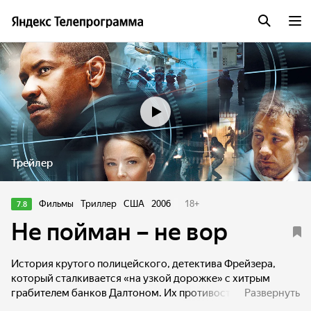
Трейлер
Фильмы
Триллер
США
2006
18
+
7.8
Не пойман – не вор
История крутого полицейского, детектива Фрейзера,
который сталкивается «на узкой дорожке» с хитрым
грабителем банков Далтоном. Их противостояние
Развернуть
выливается в напряженную драму с захватом заложников.