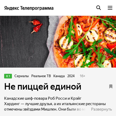
Сериалы
Реальное ТВ
Канада
2024
16
+
8.1
Не пиццей единой
Канадские шеф-повара Роб Росси и Крэйг
Хардинг — лучшие друзья, а их итальянские рестораны
отмечены звёздами Мишлен. Они были во многих странах
Развернуть
мира, а в этот раз им предстоит отправиться