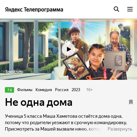
Трейлер
Фильмы
Комедия
Россия
2023
16
+
7.6
Не одна дома
Ученица 5 класса Маша Хаметова остаётся дома одна,
потому что родители уезжают в срочную командировку.
Присмотреть за Машей вызвали няню, которую нашли
Развернуть
через модный онлайн-сервис. Однако кто мог