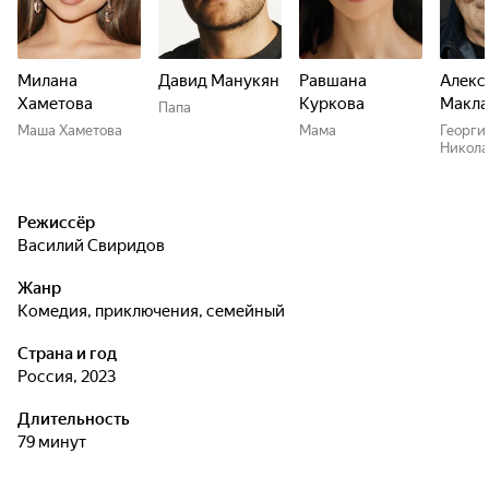
Милана
Давид Манукян
Равшана
Алекс
Хаметова
Куркова
Макла
Папа
Маша Хаметова
Мама
Георги
Никола
Режиссёр
Василий Свиридов
Жанр
комедия, приключения, семейный
Страна и год
Россия, 2023
Длительность
79 минут