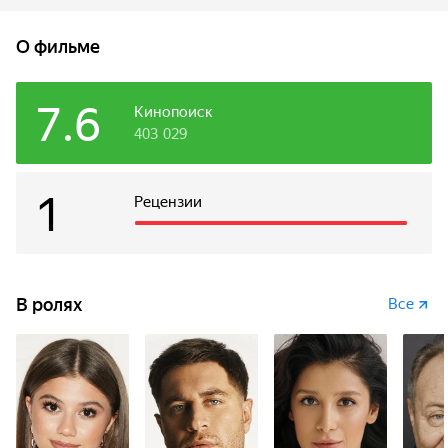
предположить, что няня вынашивает коварный план?
Теперь у Маши есть одна ночь, чтобы с помощью
О фильме
нейросетей и современных гаджетов вывести
преступницу на чистую воду, показав ей, кто в умном
доме хозяин.
7.6
Кинопоиск
403 029
1
Рецензии
В ролях
Все