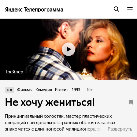
Трейлер
Фильмы
Комедия
Россия
1993
16
+
6.8
Не хочу жениться!
Принципиальный холостяк, мастер пластических
операций при довольно странных обстоятельствах
знакомится с длинноносой милиционершей. Сделав ей
Развернуть
операцию, он подобно Пигмалиону, сотворившему