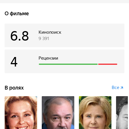
Галатею, влюбляется в прекрасное творение рук своих и
заявляет: «Я хочу на тебе жениться!»...
О фильме
6.8
Кинопоиск
9 391
4
Рецензии
В ролях
Все