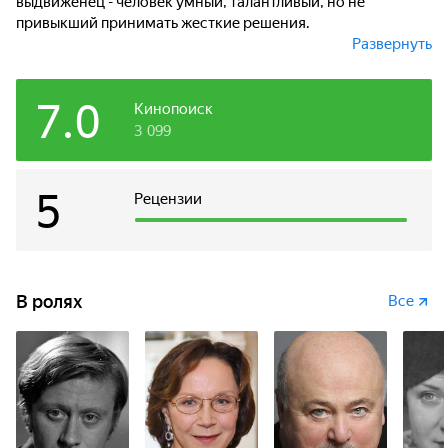
выдвиженец - человек умный, талантливый, но не
привыкший принимать жесткие решения.
Развернуть
Он пытается вести политику, прямо противоположную
той, которую - под девизом личной выгоды - проводил его
7.0
предшественник. И, как это ни парадоксально,
Кинопоиск
интеллигентному и мягкому человеку приходится
3 099
проявлять черты, абсолютно не свойственные ему ранее.
К тому же у него катастрофически осложняется личная
жизнь: он полюбил собственную секретаршу...
5
Рецензии
В ролях
Все