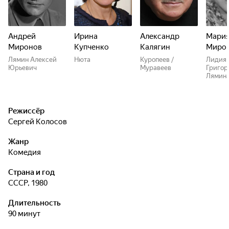
Андрей
Ирина
Александр
Мари
Миронов
Купченко
Калягин
Миро
Лямин Алексей
Нюта
Куропеев /
Лидия
Юрьевич
Муравеев
Григор
Лямин
Режиссёр
Сергей Колосов
Жанр
комедия
Страна и год
СССР, 1980
Длительность
90 минут