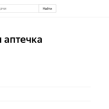
Найти
 аптечка
орой каждый найдет для себя что-то новое и