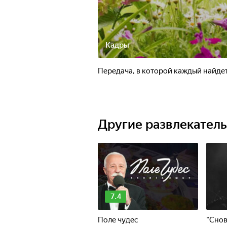
Кадры
Передача, в которой каждый найдет
Другие развлекател
7.4
Поле чудес
"Снов