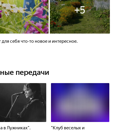
+
5
 для себя что-то новое и интересное.
ьные передачи
а в Лужниках".
"Клуб веселых и