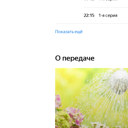
Передача, в кот
интересное.
22:15
1-я серия
Передача, в кот
интересное.
Показать ещё
О передаче