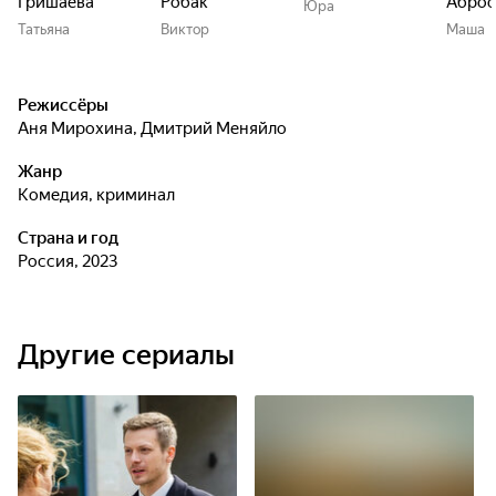
Гришаева
Робак
Аброс
Юра
Татьяна
Виктор
Маша
Режиссёры
Аня Мирохина
,
Дмитрий Меняйло
Жанр
комедия, криминал
Страна и год
Россия, 2023
Другие сериалы