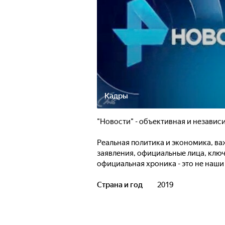
Кадры
"Новости" - объективная и независ
Реальная политика и экономика, ва
заявления, официальные лица, ключ
официальная хроника - это не наши
информацию от наших зрителей - п
пристрастия, опираясь на личные ис
Страна и год
2019
не оставляем без внимания сообще
прав граждан, митинги инвесторов 
мы реагируем.