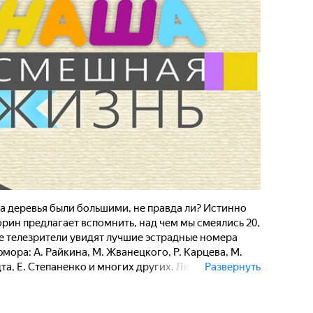
да деревья были большими, не правда ли? Истинно
ин предлагает вспомнить, над чем мы смеялись 20,
мме телезрители увидят лучшие эстрадные номера
мора: А. Райкина, М. Жванецкого, Р. Карцева, М.
дта, Е. Степаненко и многих других. Любимые
Развернуть
-доброму улыбнуться старым шуткам. Но ведь жизнь
темы для смеха. Или всё новое - всего лишь хорошо