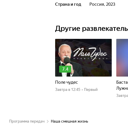
Страна и год
Россия, 2023
Участники: Геннадий Хазанов, Ефи
Церишенко. Включены номера в ис
Виктора Ильченко, Романа Карцева
Другие развлекател
7.4
Поле чудес
Баста
Лужн
Завтра
в 12:45
•
Первый
Завтр
Программа передач
Наша смешная жизнь