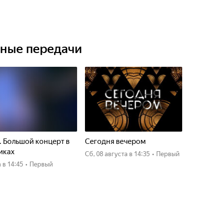
м Шифрин, Карен Аванесян, Игорь Касилов, Михаил
полнении Аркадия Райкина, Михаила Жванецкого,
.
ьные передачи
. Большой концерт в
Сегодня вечером
иках
сб, 08 августа
в 14:35
•
Первый
а
в 14:45
•
Первый