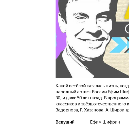
Какой весёлой казалась жизнь, ког
народный артист России Ефим Шифр
30, и даже 50 лет назад. В програ
классиков и звёзд отечественного ю
Задорнова, Г. Хазанова, А. Ширвин
артисты в который раз заставят по
продолжается и подкидывает новые 
Ведущий
Ефим Шифрин
забытое старое?