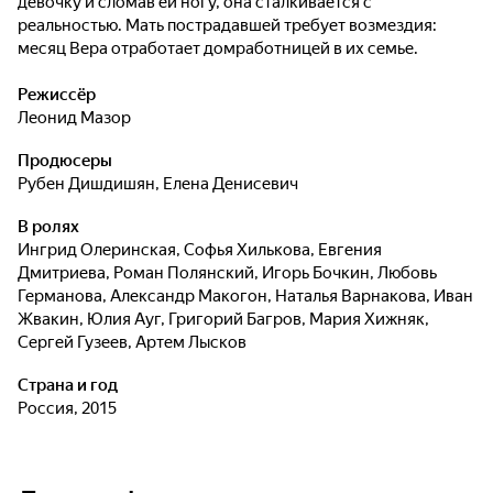
девочку и сломав ей ногу, она сталкивается с
реальностью. Мать пострадавшей требует возмездия:
месяц Вера отработает домработницей в их семье.
Режиссёр
Леонид Мазор
Продюсеры
Рубен Дишдишян
,
Елена Денисевич
В ролях
Ингрид Олеринская
,
Софья Хилькова
,
Евгения
Дмитриева
,
Роман Полянский
,
Игорь Бочкин
,
Любовь
Германова
,
Александр Макогон
,
Наталья Варнакова
,
Иван
Жвакин
,
Юлия Ауг
,
Григорий Багров
,
Мария Хижняк
,
Сергей Гузеев
,
Артем Лысков
Страна и год
Россия, 2015