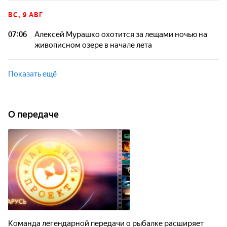
Команда легендарной передачи о рыбалке расширяет
свою географию, отправляясь за пределы России. На этот
ВС, 9 АВГ
раз зрители смогут познакомиться с природой Беларуси,
которая способна удивить богатством флоры и фауны!
07:06
Алексей Мурашко охотится за лещами ночью на
живописном озере в начале лета
Команда легендарной передачи о рыбалке расширяет
свою географию, отправляясь за пределы России. На этот
Показать ещё
раз зрители смогут познакомиться с природой Беларуси,
которая способна удивить богатством флоры и фауны!
О передаче
Команда легендарной передачи о рыбалке расширяет