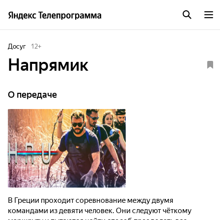
Досуг
12
+
Напрямик
О передаче
В Греции проходит соревнование между двумя
командами из девяти человек. Они следуют чёткому