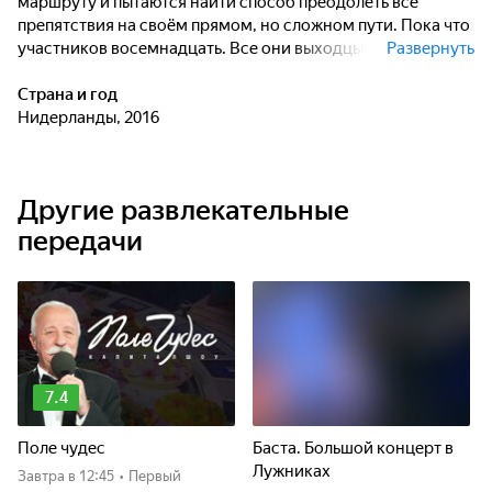
маршруту и пытаются найти способ преодолеть все
препятствия на своём прямом, но сложном пути. Пока что
участников восемнадцать. Все они выходцы из разных
Развернуть
стран.
Страна и год
Нидерланды, 2016
Другие развлекательные
передачи
7.4
Поле чудес
Баста. Большой концерт в
Лужниках
Завтра
в 12:45
•
Первый