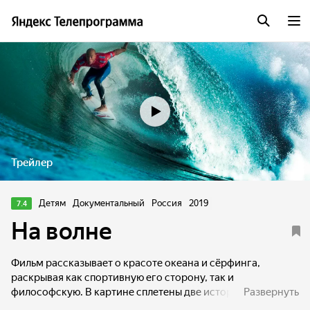
Трейлер
Детям
Документальный
Россия
2019
7.4
На волне
Фильм рассказывает о красоте океана и сёрфинга,
раскрывая как спортивную его сторону, так и
философскую. В картине сплетены две истории: истории
Развернуть
Маши, русской девушки, которая мечтает поймать свою