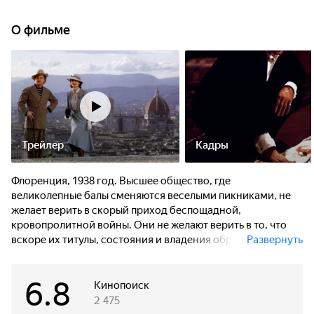
О фильме
Трейлер
Кадры
Флоренция, 1938 год. Высшее общество, где
великолепные балы сменяются веселыми пикниками, не
желает верить в скорый приход беспощадной,
кровопролитной войны. Они не желают верить в то, что
вскоре их титулы, состояния и владения обратятся в прах.
Развернуть
Мэри Пентон, в расцвете лет оставшаяся вдовой, меняет
6.8
одного светского любовника за другим, предаваясь
Кинопоиск
плотским утехам,прежде чем вступить в необходимый
2 475
брак по расчету. Сжигая себя в поисках страстной любви,