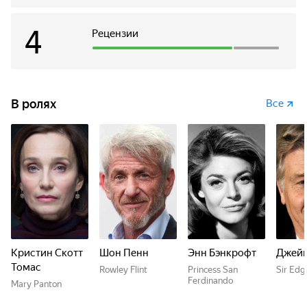
она неотвратимо приближается к жестокому финалу
своей жизни...
4
Рецензии
В ролях
Все
Кристин Скотт
Шон Пенн
Энн Бэнкрофт
Джейм
Томас
Rowley Flint
Princess San
Sir Edg
Ferdinando
Mary Panton