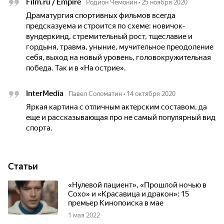
Film.ru / Empire
Родион Чемонин
•
25 ноября 2020
Драматургия спортивных фильмов всегда
предсказуема и строится по схеме: новичок-
вундеркинд, стремительный рост, тщеславие и
гордыня, травма, уныние, мучительное преодоление
себя, выход на новый уровень, головокружительная
победа. Так и в «На острие».
InterMedia
Павел Соломатин
•
14 октября 2020
Яркая картина с отличным актерским составом, да
еще и рассказывающая про не самый популярный вид
спорта.
Статьи
«Нулевой пациент», «Прошлой ночью в
Сохо» и «Красавица и дракон»: 15
премьер Кинопоиска в мае
1 мая 2022