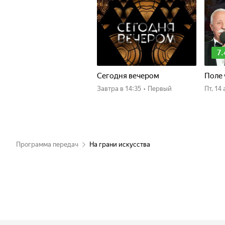
7.
Сегодня вечером
Поле 
Завтра
в 14:35
•
Первый
пт, 1
Программа передач
На грани искусства