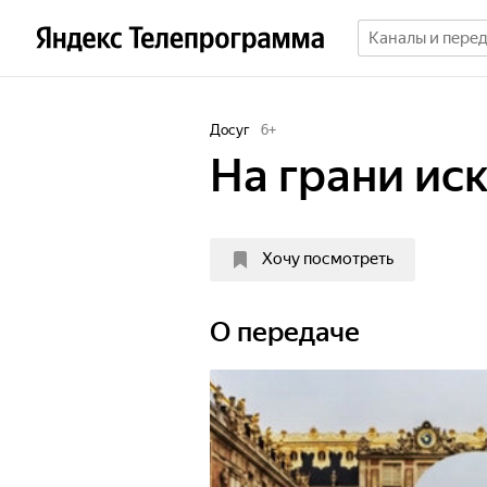
Досуг
6
+
На грани ис
Хочу посмотреть
О передаче