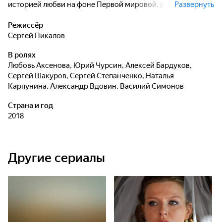
историей любви на фоне Первой мировой, революции,
Развернуть
гражданской войны. Историческая мясорубка
перемалывает любовь Лизы к бедному курсанту Сычёву,
Режиссёр
её ненависть к распущенному капитану Крушевскому, за
Сергей Пикалов
которого её силой отдали замуж, полностью меняет
В ролях
отношения между героями. Рассказ Лизы заставляет
Любовь Аксенова
,
Юрий Чурсин
,
Алексей Бардуков
,
Воронова переосмыслить свои представления о
Сергей Шакуров
,
Сергей Степанченко
,
Наталья
революции и справедливости.
Карпунина
,
Александр Вдовин
,
Василий Симонов
Страна и год
2018
Другие сериалы