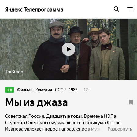
Трейлер
Фильмы
Комедия
СССР
1983
12
+
7.8
Мы из джаза
Советская Россия. Двадцатые годы. Времена НЭПа.
Студента Одесского музыкального техникума Костю
Иванова увлекает новое направление в музыке — джаз. За
Развернуть
это увлечение его, комсомольца, выгоняют из техникума,