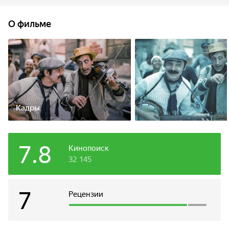
предлагая на выбор — учёба или любимая музыка.
Константин выбирает джаз. Костя хочет создать свой
О фильме
джаз-банд. По объявлению к нему приходят два друга-
музыканта — Стёпа и Жора. Стёпа играет на банджо, а
Жора — на барабанах. Константин заинтересовывает их
джазом и, новоиспечённый джаз-банд начинает
репетиции...
Кадры
7.8
Кинопоиск
32 145
7
Рецензии