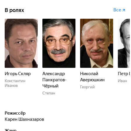
В ролях
Все
Игорь Скляр
Александр
Николай
Петр 
Панкратов-
Аверюшкин
Константин
Иван
Иванов
Чёрный
Георгий
Степан
Режиссёр
Карен Шахназаров
Жанр