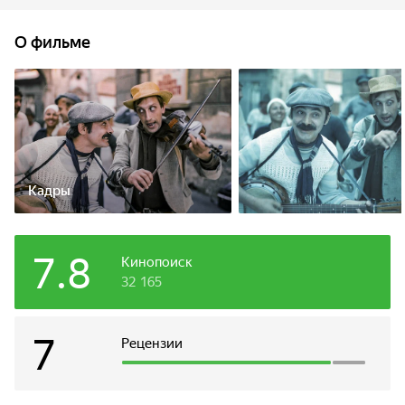
предлагая на выбор — учёба или любимая музыка.
Константин выбирает джаз. Костя хочет создать свой
О фильме
джаз-банд. По объявлению к нему приходят два друга-
музыканта — Стёпа и Жора. Стёпа играет на банджо, а
Жора — на барабанах. Константин заинтересовывает их
джазом и, новоиспечённый джаз-банд начинает
репетиции...
Кадры
7.8
Кинопоиск
32 165
7
Рецензии