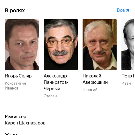
В ролях
Все
Игорь Скляр
Александр
Николай
Петр 
Панкратов-
Аверюшкин
Константин
Иван
Иванов
Чёрный
Георгий
Степан
Режиссёр
Карен Шахназаров
Жанр