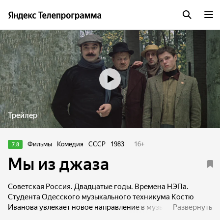
Трейлер
Фильмы
Комедия
СССР
1983
16
+
7.8
Мы из джаза
Советская Россия. Двадцатые годы. Времена НЭПа.
Студента Одесского музыкального техникума Костю
Иванова увлекает новое направление в музыке — джаз. За
Развернуть
это увлечение его, комсомольца, выгоняют из техникума,