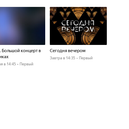
. Большой концерт в
Сегодня вечером
иках
Завтра
в 14:35
•
Первый
ня
в 14:45
•
Первый