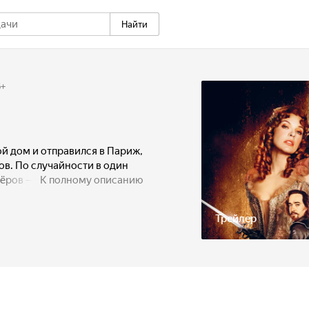
Найти
6
+
й дом и отправился в Париж,
ов. По случайности в один
ёров — Атоса, Портоса и
К полному описанию
вызовы на дуэль. Но дуэль
цев кардинала, которые
Трейлер
указа о запрете дуэлей.
дили превосходящего силами
рь они должны остановить
лкнуться с герцогом
еди Де Винтер.