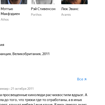
Мэттью
Рэй Стивенсон
Люк Эванс
Макфэдиен
Porthos
Aramis
Athos
ния
ранция, Великобритания, 2011
Все
Немзер
•
21 октября 2011
 просвещенные кинолюди расчихвостили вдрызг. А
а до того, что трюки где-то отработаны, а в иных
яют, крушат мебель) еще круче. Я ведь твердо знаю: