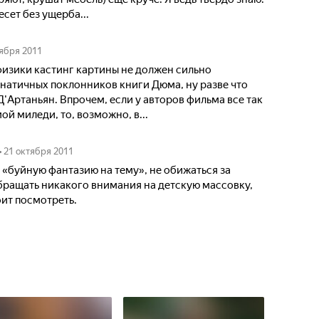
сет без ущерба...
тября 2011
физики кастинг картины не должен сильно
натичных поклонников книги Дюма, ну разве что
'Артаньян. Впрочем, если у авторов фильма все так
й миледи, то, возможно, в...
•
21 октября 2011
 «буйную фантазию на тему», не обижаться за
бращать никакого внимания на детскую массовку,
оит посмотреть.