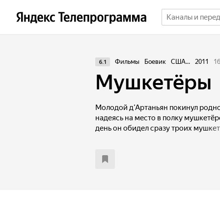
Фильмы
Боевик
США...
2011
1
6.1
Мушкетёры
Молодой д’Артаньян покинул родно
надеясь на место в полку мушкетёр
день он обидел сразу троих мушкет
Арамиса — и получил от всех троих 
была прервана появлением гвардей
хотели арестовать их за нарушение 
Д’Артаньян и три мушкетера побе
противника и стали друзьями. Тепе
злобного кардинала Ришелье и сто
Бэкингемом и предательницей Мил