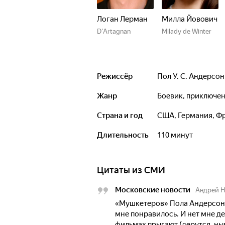
Логан Лерман
Милла Йовович
D'Artagnan
Milady de Winter
Режиссёр
Пол У. С. Андерсон
Жанр
боевик, приключе
Страна и год
США, Германия, Ф
Длительность
110 минут
Цитаты из СМИ
Московские новости
Андрей 
«Мушкетеров» Пола Андерсона
мне понравилось. И нет мне дел
фильмах прыгают (дерутся, ныр