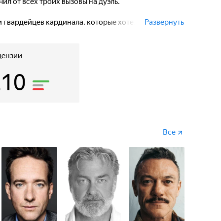
ил от всех троих вызовы на дуэль.
 гвардейцев кардинала, которые хотели арестовать
Развернуть
уэлей. Д’Артаньян и три мушкетера победили
 и стали друзьями. Теперь они должны остановить
лкнуться с герцогом Бэкингемом и предательницей
цензии
210
Все