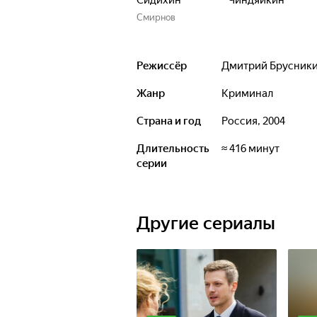
Сидихин
Чиндяйкин
Смирнов
Режиссёр
Дмитрий Брусник
Жанр
криминал
Страна и год
Россия, 2004
Длительность
≈ 416 минут
серии
Другие сериалы