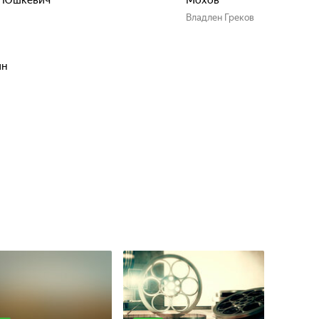
Юшкевич
Мохов
Владлен Греков
ин