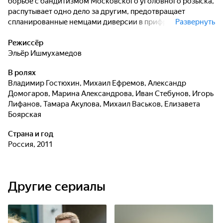
борьбе с бандитизмом Московского уголовного розыска,
распутывает одно дело за другим, предотвращает
спланированные немцами диверсии в прифронтовой
Развернуть
столице и ловит бандитов. В центре истории -
противостояние начальника отдела МУРа с главарём
Режиссёр
бандитов. По произведениям Эдуарда Хруцкого из цикла
Эльёр Ишмухамедов
"ОББ".
В ролях
Владимир Гостюхин
,
Михаил Ефремов
,
Александр
Домогаров
,
Марина Александрова
,
Иван Стебунов
,
Игорь
Лифанов
,
Тамара Акулова
,
Михаил Васьков
,
Елизавета
Боярская
Страна и год
Россия, 2011
Другие сериалы