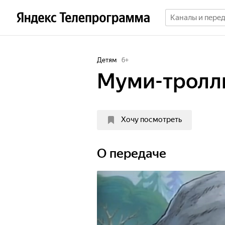
Детям
6
+
Муми-тролл
Хочу посмотреть
О передаче