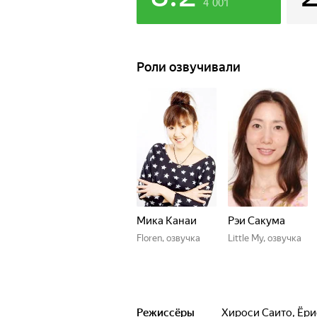
4 001
Роли озвучивали
Мика Канаи
Рэи Сакума
Floren, озвучка
Little My, озвучка
Режиссёры
Хироси Саито
,
Ёри