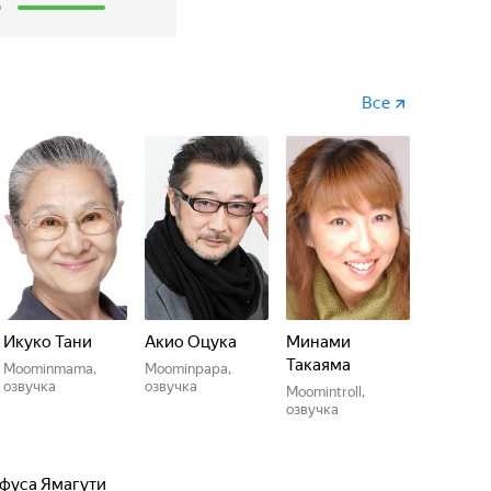
Все
Икуко Тани
Акио Оцука
Минами
Такаяма
Moominmama,
Moominpapa,
озвучка
озвучка
Moomintroll,
озвучка
фуса Ямагути