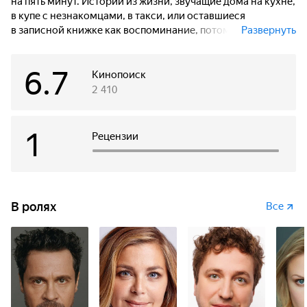
на пять минут. Истории из жизни, звучащие дома на кухне,
в купе с незнакомцами, в такси, или оставшиеся
в записной книжке как воспоминание, потому что если
Развернуть
чувства настоящие, искренние — то это навсегда.
Моменты странных встреч и горьких расставаний,
6.7
в которых можно увидеть что-то знакомое.
Кинопоиск
2 410
Любые чувства между людьми — неповторимы. Но их
химию почувствует каждый, кто хоть однажды влюблялся
или уходил.
1
Рецензии
В ролях
Все