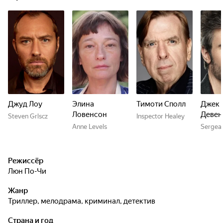
Джуд Лоу
Элина
Тимоти Сполл
Джек
Ловенсон
Девен
Steven Grlscz
Inspector Healey
Anne Levels
Sergea
Режиссёр
Люн По-Чи
Жанр
триллер, мелодрама, криминал, детектив
Страна и год