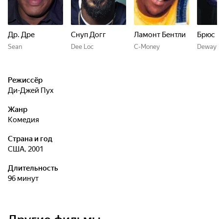
Др. Дре
Снуп Догг
Ламонт Бентли
Брюс 
Sean
Dee Loc
C-Money
Deway
Режиссёр
Ди-Джей Пух
Жанр
комедия
Страна и год
США, 2001
Длительность
96 минут