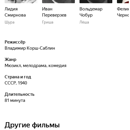
Лидия
Иван
Вольдемар
Фелик
Смирнова
Переверзев
Чобур
Черно
Шура
Гриша
Лёша
Режиссёр
Владимир Корш-Саблин
Жанр
мюзикл, мелодрама, комедия
Страна и год
СССР, 1940
Длительность
81 минута
Другие фильмы