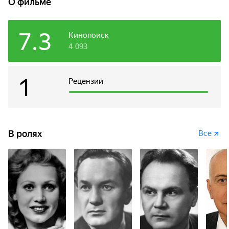
О фильме
7.3
Кинопоиск
4 093
1
Рецензии
В ролях
Все