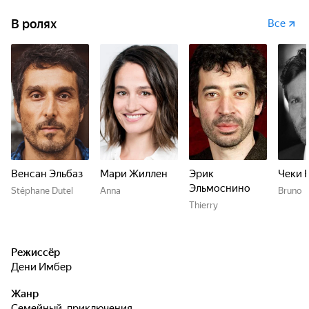
В ролях
Все
Венсан Эльбаз
Мари Жиллен
Эрик
Чеки 
Эльмоснино
Stéphane Dutel
Anna
Bruno
Thierry
Режиссёр
Дени Имбер
Жанр
семейный, приключения