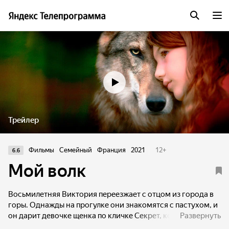
Трейлер
Фильмы
Семейный
Франция
2021
12
+
6.6
Мой волк
Восьмилетняя Виктория переезжает с отцом из города в
горы. Однажды на прогулке они знакомятся с пастухом, и
он дарит девочке щенка по кличке Секрет, который
Развернуть
становится ей лучшим другом. Лишь позже семья