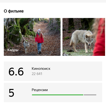
понимает, что из этого ласкового комочка шерсти
вырастет опасный хищник. Но дружба не знает границ.
О фильме
Кадры
6.6
Кинопоиск
22 641
5
Рецензии