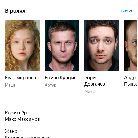
В ролях
Все
Ева Смирнова
Роман Курцын
Борис
Андре
Дергачев
Пынза
Маша
Артур
Миша
Режиссёр
Макс Максимов
Жанр
комедия, семейный