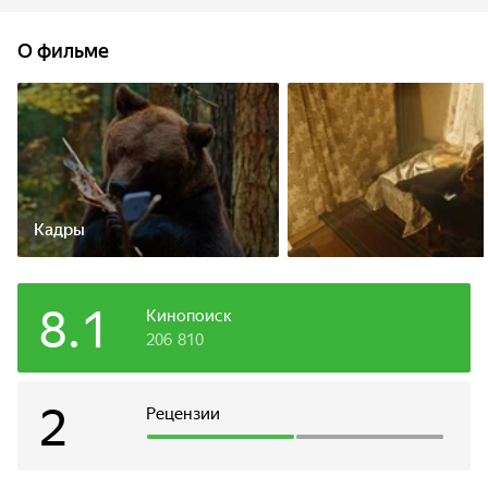
медведь. Теперь девочке предстоит не только укротить
дикого зверя, но и вернуть папу домой.
О фильме
Кадры
8.1
Кинопоиск
206 810
2
Рецензии