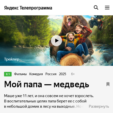
Трейлер
Фильмы
Комедия
Россия
2025
6
+
8.1
Мой папа — медведь
Маше уже 11 лет, и она совсем не хочет взрослеть.
В воспитательных целях папа берет ее с собой
в небольшой домик в лесу на выходные. Но однажды
Развернуть
вместо него из леса возвращается самый настоящий