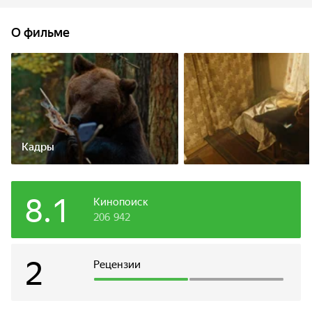
медведь. Теперь девочке предстоит не только укротить
дикого зверя, но и вернуть папу домой.
О фильме
Кадры
8.1
Кинопоиск
206 942
2
Рецензии