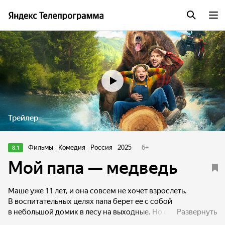
Трейлер
Фильмы
Комедия
Россия
2025
6
+
8.1
Мой папа — медведь
Маше уже 11 лет, и она совсем не хочет взрослеть.
В воспитательных целях папа берет ее с собой
в небольшой домик в лесу на выходные. Но однажды
Развернуть
вместо него из леса возвращается самый настоящий