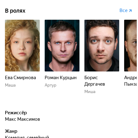
В ролях
Все
Ева Смирнова
Роман Курцын
Борис
Андре
Дергачев
Пынза
Маша
Артур
Миша
Режиссёр
Макс Максимов
Жанр
комедия, семейный