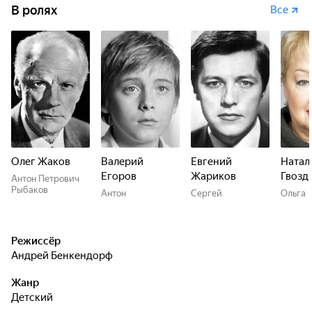
В ролях
Все
Олег Жаков
Валерий
Евгений
Натал
Егоров
Жариков
Гвозд
Антон Петрович
Рыбаков
Антон
Сергей
Ольга
Режиссёр
Андрей Бенкендорф
Жанр
детский