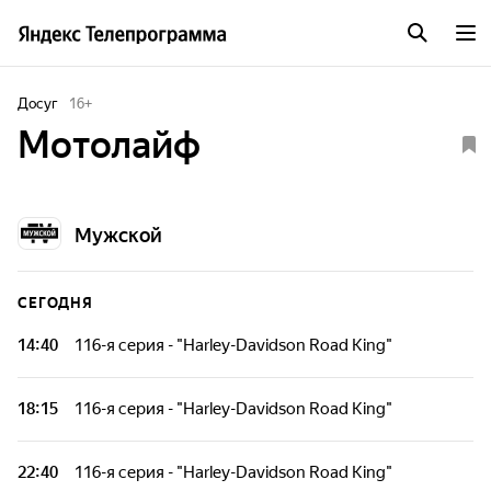
Досуг
16
+
Мотолайф
Мужской
СЕГОДНЯ
14:40
116-я серия - "Harley-Davidson Road King"
Проект, полностью посвященный мотоциклам! Передача
расскажет о всех новинках в мире мототехники. Вся
18:15
116-я серия - "Harley-Davidson Road King"
техника тестируется известными спортсменами в режиме
реального времени.
Проект, полностью посвященный мотоциклам! Передача
расскажет о всех новинках в мире мототехники. Вся
22:40
116-я серия - "Harley-Davidson Road King"
техника тестируется известными спортсменами в режиме