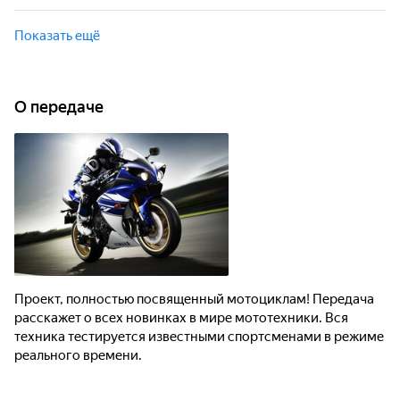
реального времени.
Проект, полностью посвященный мотоциклам! Передача
расскажет о всех новинках в мире мототехники. Вся
Показать ещё
техника тестируется известными спортсменами в режиме
реального времени.
О передаче
Проект, полностью посвященный мотоциклам! Передача
расскажет о всех новинках в мире мототехники. Вся
техника тестируется известными спортсменами в режиме
реального времени.