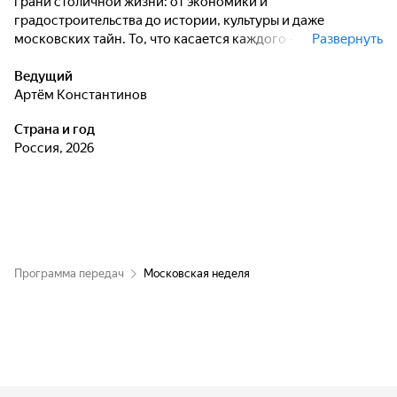
грани столичной жизни: от экономики и
градостроительства до истории, культуры и даже
московских тайн. То, что касается каждого - объективная
Развернуть
и достоверная информация по самым актуальным
вопросам, интересные подробности и неожиданные
Ведущий
факты.
Артём Константинов
Страна и год
Россия, 2026
Программа передач
Московская неделя