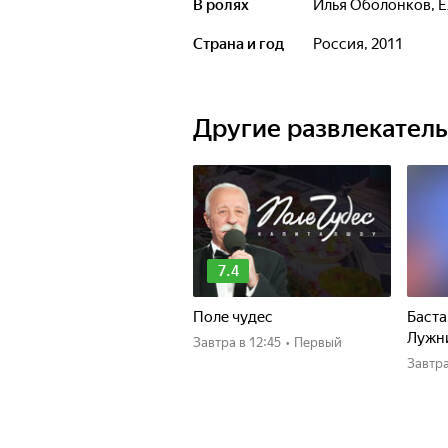
нового сериала о жителях столицы
В ролях
Илья Оболонков
,
Е
Страна и год
Россия, 2011
Этот город притягивает, заворажива
не выдерживает и сбегает домой, а 
оставляет равнодушным. Все дорог
Другие развлекател
7.4
Поле чудес
Баста
Лужн
Завтра
в 12:45
•
Первый
Завтр