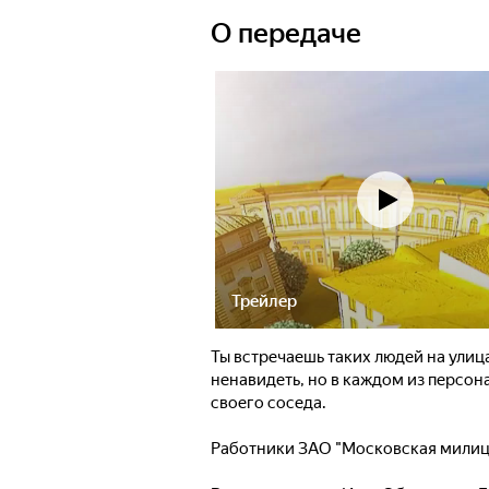
что-то знакомое,
О передаче
Работники ЗАО "
Карен Самвелови
Они настоящие м
столицы "МосГо
Этот город прит
ненавидеть. Кто-
остается навсег
дороги ведут сю
Трейлер
Ты встречаешь таких людей на улица
ненавидеть, но в каждом из персон
своего соседа.
Работники ЗАО "Московская милици
Алексанян... Что объединяет всех 