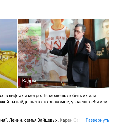
 узнаешь себя или своего соседа.
Московская милиция", Ленин, семья Зайцевых,
ч Алексанян... Что объединяет всех этих людей?
осквичи! А также герои нового сериала о жителях
рСмех".
ягивает, завораживает, влюбляет в себя и заставляет
то не выдерживает и сбегает домой, а кто-то
да. Москва никого не оставляет равнодушным. Все
да.
Кадры
х, в лифтах и метро. Ты можешь любить их или
ажей ты найдешь что-то знакомое, узнаешь себя или
я", Ленин, семья Зайцевых, Карен Самвелович
Развернуть
этих людей? Они настоящие москвичи! А также герои