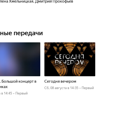
 "МосГорСмех".
лена Хмельницкая
,
Дмитрий Прокофьев
ет, влюбляет в себя и заставляет ненавидеть. Кто-то
кто-то остается навсегда. Москва никого не
и ведут сюда.
ьные передачи
. Большой концерт в
Сегодня вечером
иках
сб, 08 августа
в 14:35
•
Первый
а
в 14:45
•
Первый