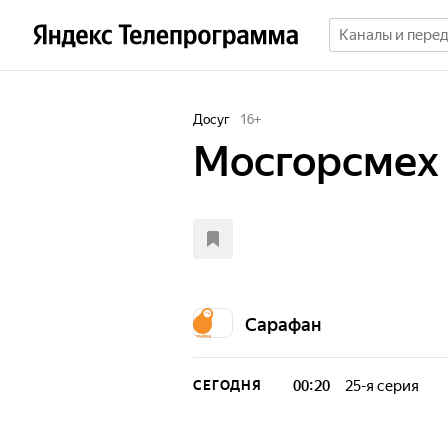
Досуг
16
+
Мосгорсмех
Сарафан
00:20
25-я серия
СЕГОДНЯ
Ты встречаешь т
любить их или н