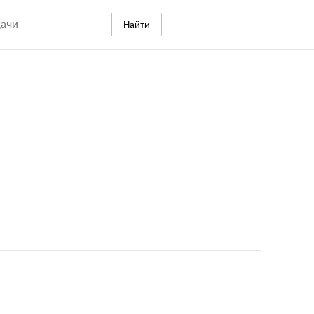
Найти
аких людей на улицах, в лифтах и метро. Ты можешь
енавидеть, но в каждом из персонажей ты найдешь