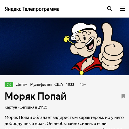
Детям
Мультфильм
США
1933
16
+
7.9
Моряк Попай
Картун · Сегодня в 21:35
Моряк Попай обладает задиристым характером, но у него
добродушный нрав. Он необычайно силен, а если