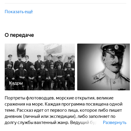
море. Каждая программа посвящена одной теме.
Фильм посвящён адмиралу Роберту Вирену. Он был
главным командиром Черноморского флота, участником
Показать ещё
героической обороны Порт-Артура, военным
губернатором Кронштадта, членом Адмиралтейств-совета,
неоднократно награждён за личное мужество.
О передаче
Кадры
Портреты флотоводцев, морские открытия, великие
сражения на море. Каждая программа посвящена одной
теме. Рассказ идет от первого лица, которое либо пишет
дневник (личный или экспедиции), либо заполняет по
долгу службы вахтенный жанр. Ведущий будто бы
Развернуть
находится внутри реальности другой эпохи, когда