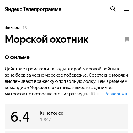
Фильмы
16
+
Морской охотник
О фильме
Действие происходит в годы второй мировой войны в
зоне боев за черноморское побережье. Советские моряки
выслеживают вражескую подводную лодку. Тем временем
командир «Морского охотника» вместе с одним из
матросов не возвращаются из разведки. Юные патриотки
Развернуть
Катя и Лида сообщают на катер о сигнале неизвестных
друзей, заметивших подводную лодку. Благодаря этому
6.4
советские моряки топят вражескую лодку, а отважная
Кинопоиск
разведчица Катя, хорошо знающая горные тропинки
1 842
побережья, обнаруживает в одной из пещер командира
«Морского охотника» и тяжело раненного моряка..