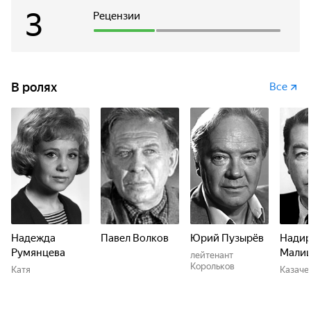
3
Рецензии
В ролях
Все
Надежда
Павел Волков
Юрий Пузырёв
Нади
Румянцева
Мали
лейтенант
Корольков
Катя
Казаче