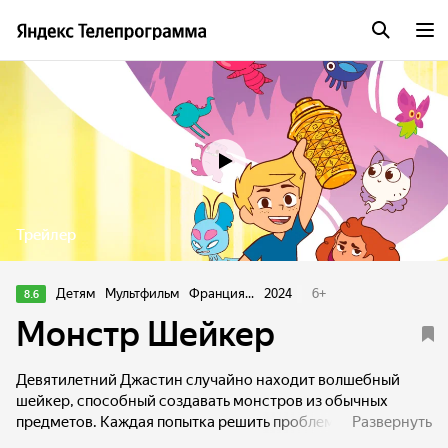
Трейлер
Детям
Мультфильм
Франция...
2024
6
+
8.6
Монстр Шейкер
Девятилетний Джастин случайно находит волшебный
шейкер, способный создавать монстров из обычных
предметов. Каждая попытка решить проблему с помощью
Развернуть
монстра оборачивается катастрофой. Вместе со своей