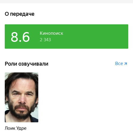
сестрой он должен не только исправлять хаос, но и
скрывать шейкер от взрослых.
О передаче
8.6
Кинопоиск
2 343
Роли озвучивали
Все
Лоик Удре